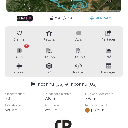
25/07/2020
Site web
J'aime
Favoris
Avis
Partager
3
GPX
PDF A4
PDF A0
Profil
Flyover
3D
Insérer
Passages
Inconnu (US)
Inconnu (US)
Kilomètre effort
Plus longue montée
Plus longue descente
143
730 m
770 m
Altitude max
Altitude min
Indice de qualité
3606 m
2581 m
1pt/29m