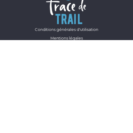
Conditions générales d'utilisation
Mentions légales
Vie privée et cookies
Partenaires
Conditions générales de ventes
Abonnements grand public
Offre organisateurs / pro
Courses partenaires
Suivre un coureur
Centre d'aide
Nous contacter
Retrouvez nous sur