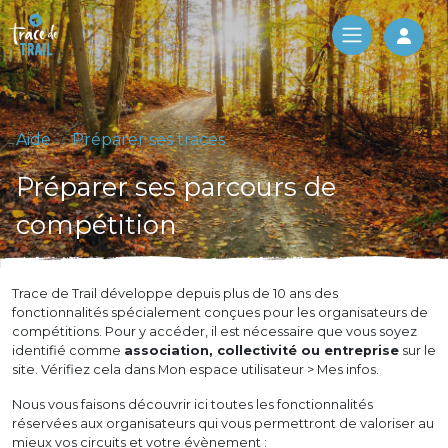
Log 
Aide
Préparer ses traces
Préparer ses parcours de
compétition
Trace de Trail développe depuis plus de 10 ans des
fonctionnalités spécialement conçues pour les organisateurs de
compétitions. Pour y accéder, il est nécessaire que vous soyez
identifié comme
association, collectivité ou entreprise
sur le
site. Vérifiez cela dans Mon espace utilisateur > Mes infos.
Nous vous faisons découvrir ici toutes les fonctionnalités
réservées aux organisateurs qui vous permettront de valoriser au
mieux vos circuits et votre évènement :