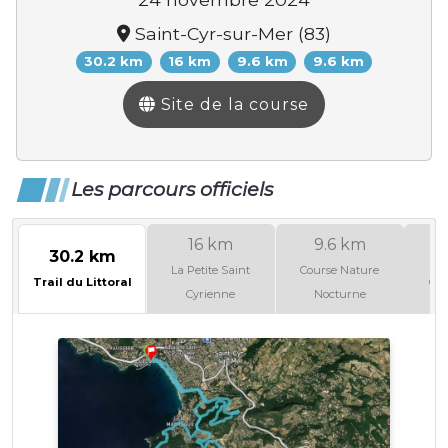
Saint-Cyr-sur-Mer (83)
30.2 km
16 km
9.6 km
9.6 km
Site de la course
Les parcours officiels
16 km
9.6 km
30.2 km
La Petite Saint
Course Nature
Trail du Littoral
Cou
Cyrienne
Nocturne