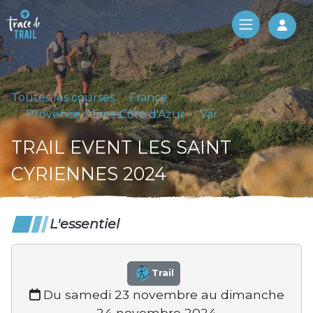
Log 
Toutes les courses
France
Provence-Alpes-Côte d'Azur
Var
TRAIL EVENT LES SAINT
CYRIENNES 2024
L'essentiel
Trail
Du samedi 23 novembre au dimanche
24 novembre 2024