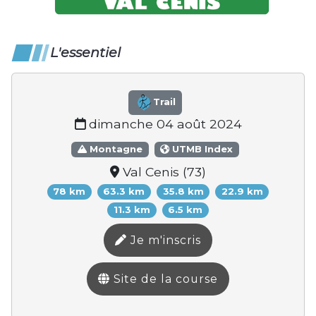
L'essentiel
Trail
dimanche 04 août 2024
Montagne
UTMB Index
Val Cenis (73)
78 km
63.3 km
35.8 km
22.9 km
11.3 km
6.5 km
Je m'inscris
Site de la course