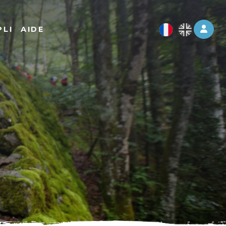
Log 
PLI
AIDE