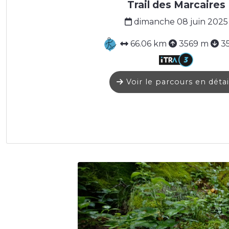
Trail des Marcaires
dimanche 08 juin 2025
66.06 km
3569 m
3
Voir le parcours en détai