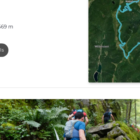
569 m
ls