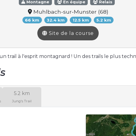
Montagne
En équipe
Relais
Muhlbach-sur-Munster (68)
66 km
32.4 km
12.5 km
5.2 km
Site de la course
 trail à l'esprit montagnard ! Un des trails le plus tech
ls
5.2 km
s
Jung's Trail