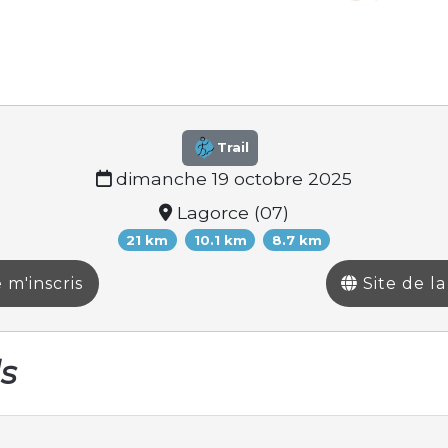
Trail
dimanche 19 octobre 2025
Lagorce (07)
21 km
10.1 km
8.7 km
 m'inscris
Site de l
ls