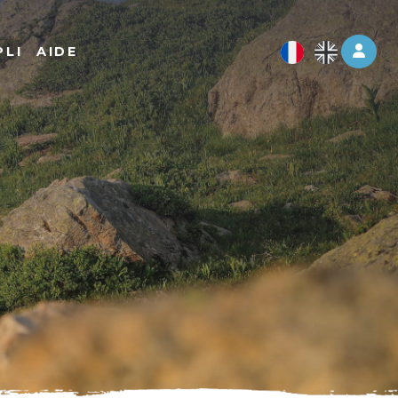
Log 
PLI
AIDE