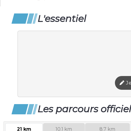
L'essentiel
Je
Les parcours officie
21 km
10.1 km
8.7 km