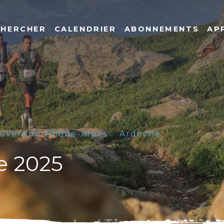
CHERCHER
CALENDRIER
ABONNEMENTS
AP
uvergne-Rhône-Alpes
Ardèche
ce 2025