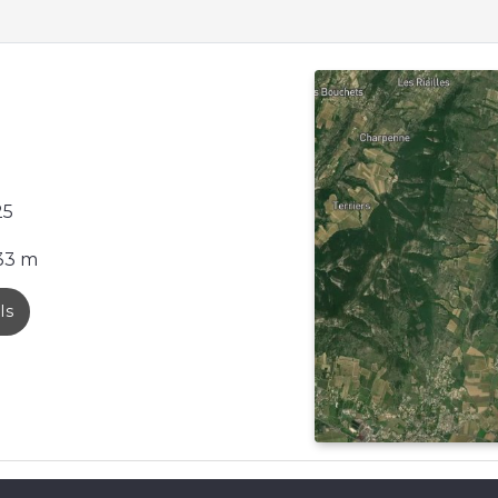
25
33 m
ls