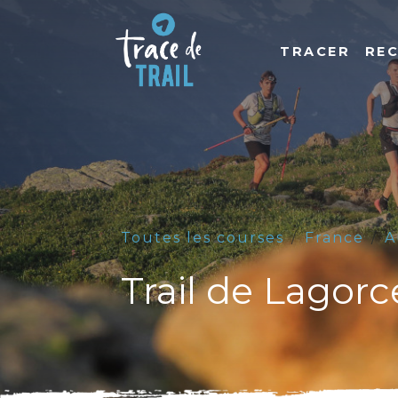
TRACER
RE
Toutes les courses
France
A
Trail de Lagor