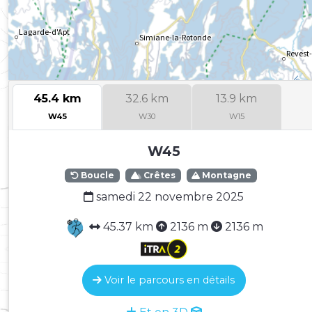
45.4 km
32.6 km
13.9 km
W45
W30
W15
W45
Boucle
Crêtes
Montagne
samedi 22 novembre 2025
45.37 km
2136 m
2136 m
Voir le parcours en détails