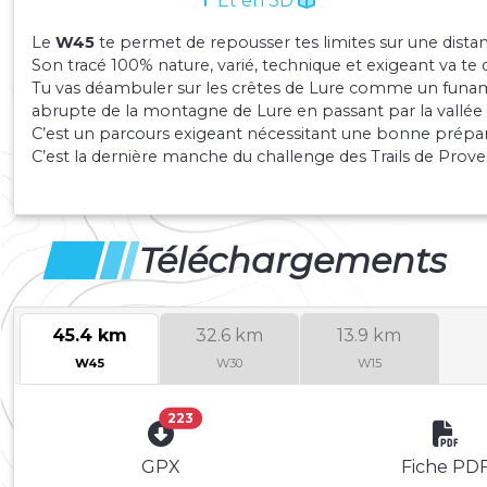
Et en 3D
Le
W45
te permet de repousser tes limites sur une dista
Son tracé 100% nature, varié, technique et exigeant va t
Tu vas déambuler sur les crêtes de Lure comme un funambu
abrupte de la montagne de Lure en passant par la vallée
C’est un parcours exigeant nécessitant une bonne prépar
C’est la dernière manche du challenge des Trails de Provenc
Téléchargements
45.4 km
32.6 km
13.9 km
W45
W30
W15
223
GPX
Fiche PD