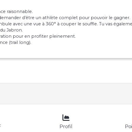
nce raisonnable.
e demander d’être un athlète complet pour pouvoir le gagner.
le avec une vue à 360° à couper le souffle. Tu vas également
 du Jabron.
ation pour en profiter pleinement.
e (trail long).
F
Profil
Poi