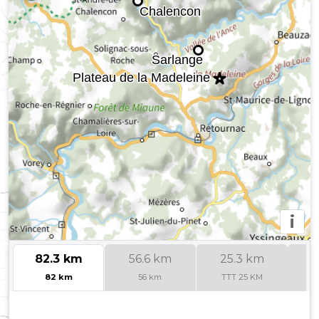
i
82.3 km
56.6 km
25.3 km
82 km
56 km
TTT 25 KM