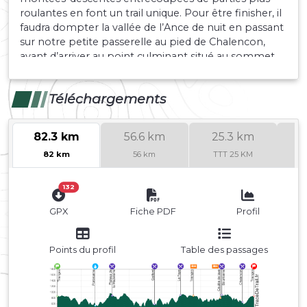
roulantes en font un trail unique. Pour être finisher, il
faudra dompter la vallée de l’Ance de nuit en passant
sur notre petite passerelle au pied de Chalencon,
avant d’arriver au point culminant situé au sommet
de la Madeleine avec un point de vue exceptionnel.
Vous retraverserez l’Ance sur une passerelle câblée. Il
Téléchargements
vous faudra ensuite apprécier la vallée de l’Andrable
avant d’enchaîner avec le passage au saut du Bezan.
Vous arriverez ensuite à la coulée de lave puis au
82.3 km
56.6 km
25.3 km
village médiéval de Chalencon. Vous passerez enfin
82 km
56 km
TTT 25 KM
par les ponts du Diable et de Bounery, avant la
dernière ’’petite grimpette’’ en direction de l’arrivée.
Oui, vous pourrez dire .. « le TTT, je l’ai fait! »
132
GPX
Fiche PDF
Profil
Points du profil
Table des passages