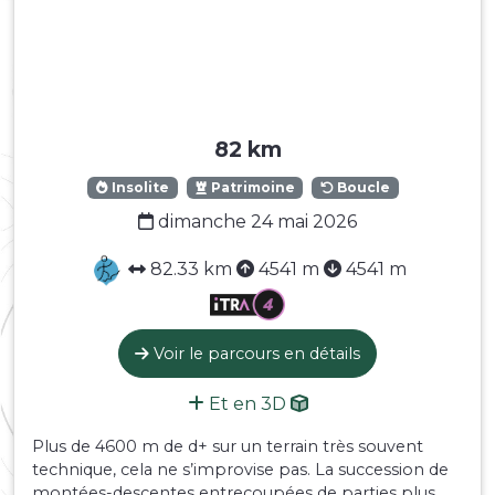
82 km
Insolite
Patrimoine
Boucle
dimanche 24 mai 2026
82.33 km
4541 m
4541 m
Voir le parcours en détails
Et en 3D
Plus de 4600 m de d+ sur un terrain très souvent
technique, cela ne s’improvise pas. La succession de
montées-descentes entrecoupées de parties plus