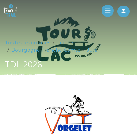
Log 
Toutes les courses
France
Bourgogne-Franche-Comté
Jura
TDL 2026