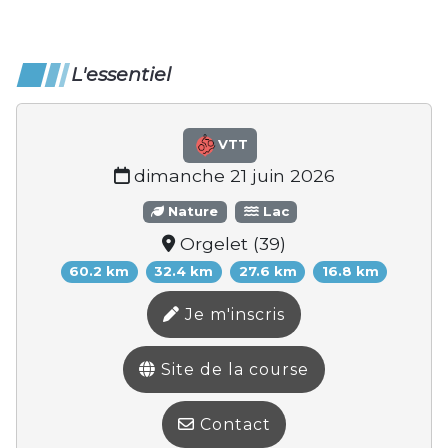
L'essentiel
VTT
dimanche 21 juin 2026
Nature
Lac
Orgelet (39)
60.2 km
32.4 km
27.6 km
16.8 km
Je m'inscris
Site de la course
Contact