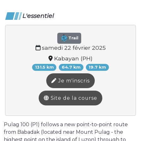
L'essentiel
Trail
samedi 22 février 2025
Kabayan (PH)
131.5 km
64.7 km
19.7 km
Je m'inscris
Site de la course
Pulag 100 (P1) follows a new point-to-point route
from Babadak (located near Mount Pulag - the
highest point on the island of Luzon) through to