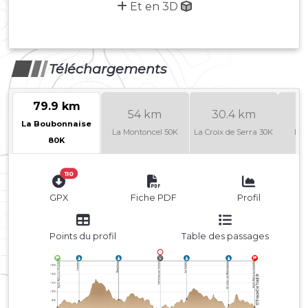
Et en 3D
Téléchargements
79.9 km
54 km
30.4 km
La Boubonnaise
La Montoncel 50K
La Croix de Serra 30K
Le 
80K
110
GPX
Fiche PDF
Profil
Points du profil
Table des passages