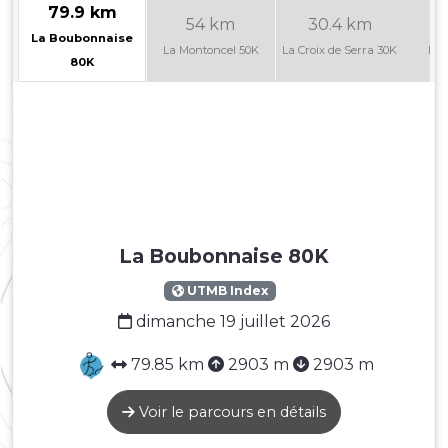
79.9 km
54 km
30.4 km
La Boubonnaise
La Montoncel 50K
La Croix de Serra 30K
Le 
80K
La Boubonnaise 80K
UTMB Index
dimanche 19 juillet 2026
79.85 km
2903 m
2903 m
Voir le parcours en détails