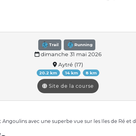
Trail
Running
dimanche 31 mai 2026
Aytré (17)
20.2 km
14 km
8 km
Site de la course
t Angoulins avec une superbe vue sur les Iles de Ré et d'