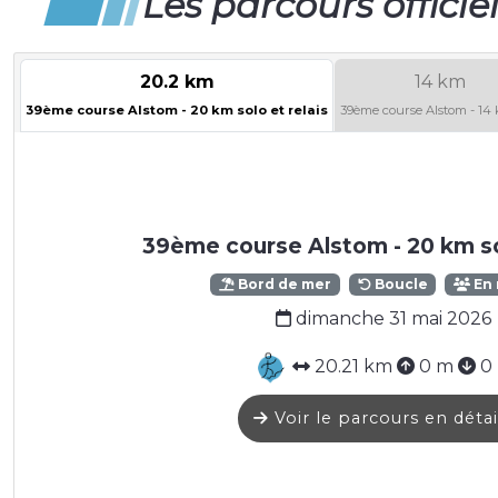
Les parcours officie
20.2 km
14 km
39ème course Alstom - 20 km solo et relais
39ème course Alstom - 14 
39ème course Alstom - 20 km sol
Bord de mer
Boucle
En 
dimanche 31 mai 2026
20.21 km
0 m
0
Voir le parcours en détai