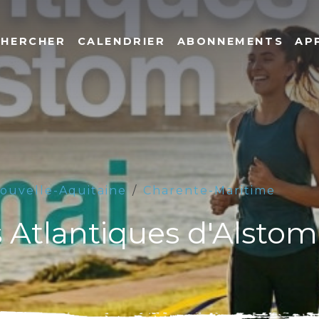
CHERCHER
CALENDRIER
ABONNEMENTS
AP
ouvelle-Aquitaine
Charente-Maritime
Atlantiques d'Alstom