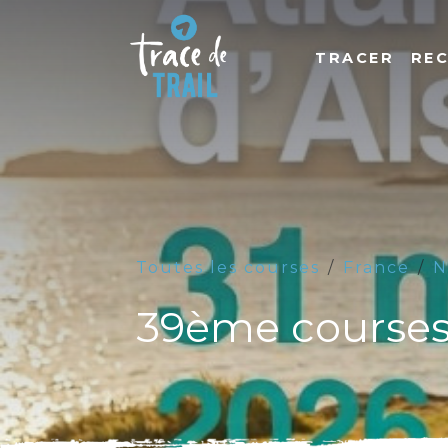
TRACER
RE
Toutes les courses
France
N
39ème courses 