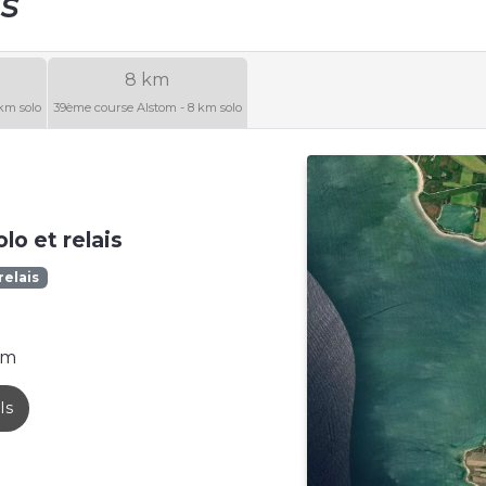
ls
8 km
km solo
39ème course Alstom - 8 km solo
o et relais
relais
 m
ls