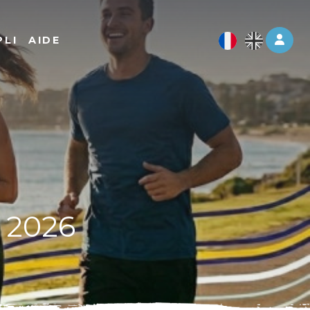
Log 
PLI
AIDE
 2026