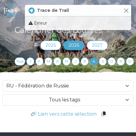
Trace de Trail
Log 
Erreur
Calendrier des courses
2025
2026
2027
Tous
J
F
M
A
M
J
Jt
A
S
O
N
D
Tous les tags
Lien vers cette sélection