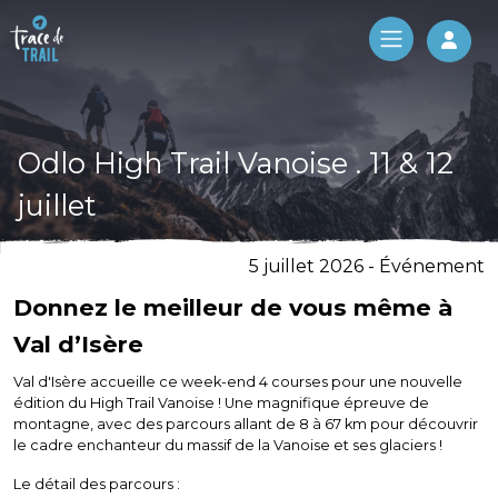
Log 
Odlo High Trail Vanoise . 11 & 12
juillet
5 juillet 2026 - Événement
Donnez le meilleur de vous même à
Val d’Isère
Val d'Isère accueille ce week-end 4 courses pour une nouvelle
édition du High Trail Vanoise ! Une magnifique épreuve de
montagne, avec des parcours allant de 8 à 67 km pour découvrir
le cadre enchanteur du massif de la Vanoise et ses glaciers !
Le détail des parcours :