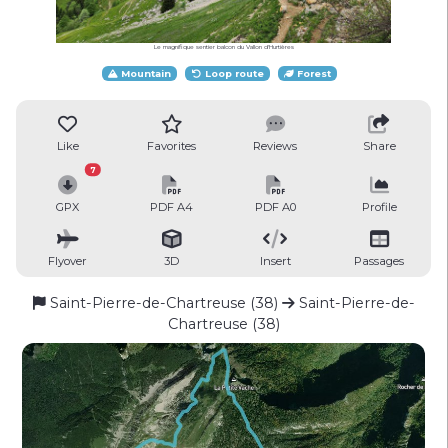
Le magnifique sentier balcon du Vallon d'Hurtières
Mountain
Loop route
Forest
Like
Favorites
Reviews
Share
7
GPX
PDF A4
PDF A0
Profile
Flyover
3D
Insert
Passages
Saint-Pierre-de-Chartreuse (38)
Saint-Pierre-de-
Chartreuse (38)