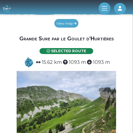
Log 
View map
Grande Sure par le Goulet d'Hurtières
SELECTED ROUTE
15.62 km
1093 m
1093 m