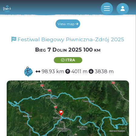
Log 
View map
Festiwal Biegowy Piwniczna-Zdrój 2025
Bieg 7 Dolin 2025 100 km
ITRA
98.93 km
4011 m
3838 m