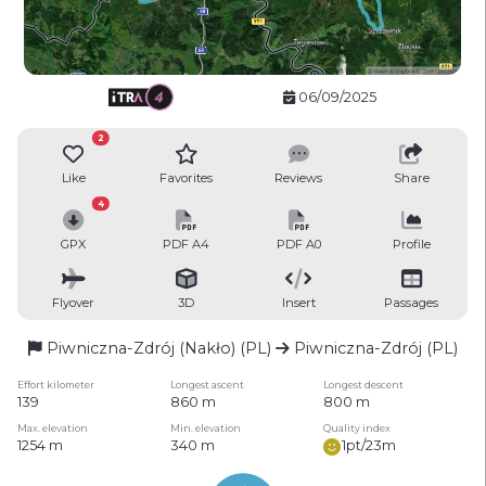
06/09/2025
2
Like
Favorites
Reviews
Share
4
GPX
PDF A4
PDF A0
Profile
Flyover
3D
Insert
Passages
Piwniczna-Zdrój (Nakło) (PL)
Piwniczna-Zdrój (PL)
Effort kilometer
Longest ascent
Longest descent
139
860 m
800 m
Max. elevation
Min. elevation
Quality index
1254 m
340 m
1pt/23m