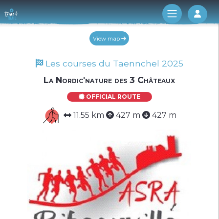
Log 
View map
Les courses du Taennchel 2025
La Nordic'nature des 3 Châteaux
OFFICIAL ROUTE
11.55 km
427 m
427 m