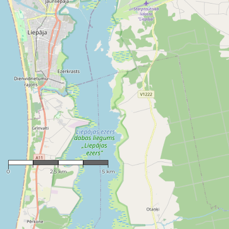
1 : 91,269
0
2.5 km
5 km