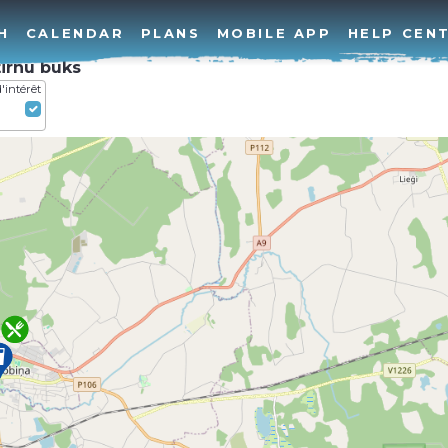
H
CALENDAR
PLANS
MOBILE APP
HELP CEN
tirnu buks
'intérêt