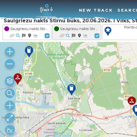
NEW TRACK
SEARC
Saulgriezu nakts Stirnu buks, 20.06.2026. I Vilks, S
Points d
Saulgriezu nakts Stirnu buks 2026 - Distance GARMIN Fēnix Vilks
Saulgriezu nakts Stirnu buks 2026 - Distance VENDEN Stirnu buks