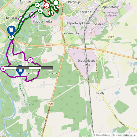
1 : 45,372
0
1 km
2 km
©
OpenStreetMap
contributors.