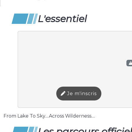
L'essentiel
Je m'inscris
From Lake To Sky....Across Wilderness....
Les parcours officie