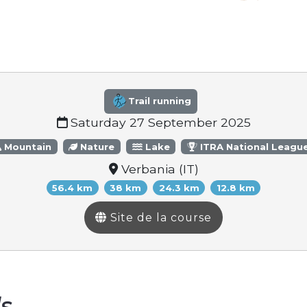
Trail running
Saturday 27 September 2025
Mountain
Nature
Lake
ITRA National Leagu
Verbania (IT)
56.4 km
38 km
24.3 km
12.8 km
Site de la course
ls