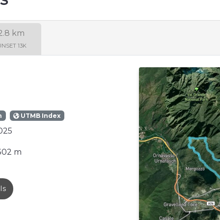
2.8 km
UNSET 13K
n
UTMB Index
025
302 m
ls