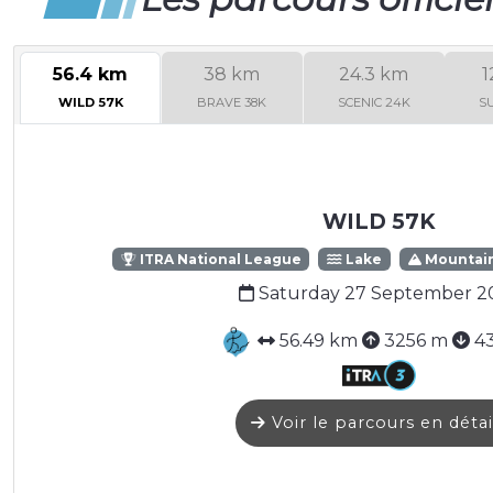
56.4 km
38 km
24.3 km
1
WILD 57K
BRAVE 38K
SCENIC 24K
S
WILD 57K
ITRA National League
Lake
Mountai
Saturday 27 September 2
56.49 km
3256 m
4
Voir le parcours en détai