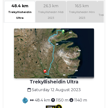
48.4 km
26.3 km
16.5 km
Trekyllisheidin
Trekyllisheidin Midi
Trekyllisheidin Mini
Trekyll
Ultra
2023
2023
Trekyllisheidin Ultra
Saturday 12 August 2023
48.4 km
1150 m
1140 m