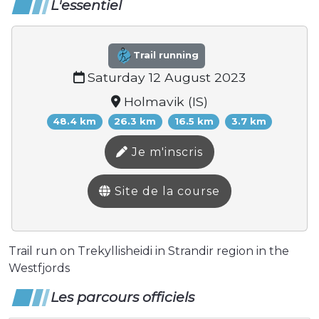
L'essentiel
Trail running
Saturday 12 August 2023
Holmavik (IS)
48.4 km
26.3 km
16.5 km
3.7 km
Je m'inscris
Site de la course
Trail run on Trekyllisheidi in Strandir region in the
Westfjords
Les parcours officiels