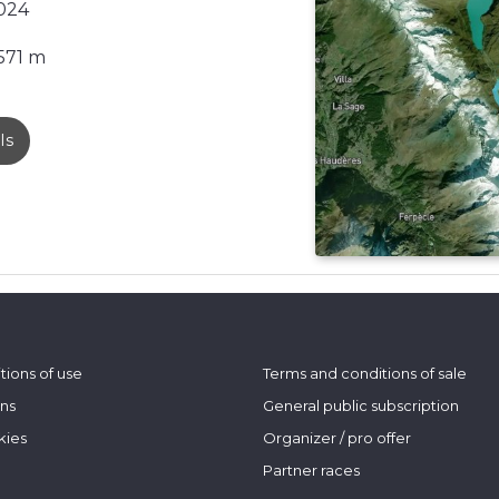
024
571 m
ls
tions of use
Terms and conditions of sale
ons
General public subscription
kies
Organizer / pro offer
Partner races