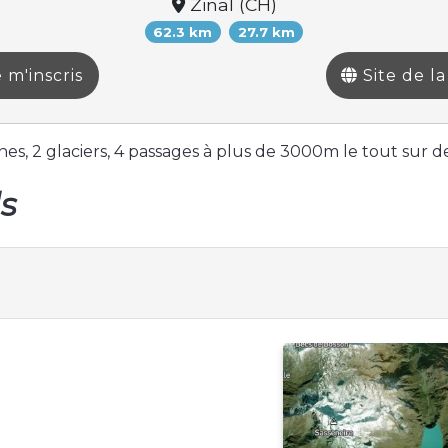
Zinal (CH)
62.3 km
27.7 km
 m'inscris
Site de l
nes, 2 glaciers, 4 passages à plus de 3000m le tout sur d
ls