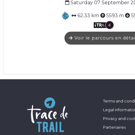
Saturday 07 September 2
62.33 km
5593 m
5
Voir le parcours en détai
Terms and condi
Legal informati
Privacy and coo
Partenaires