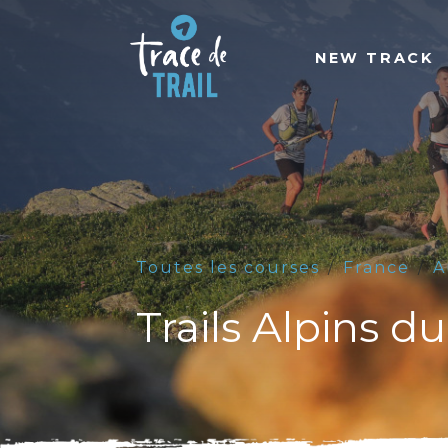
NEW TRACK
Toutes les courses
France
A
Trails Alpins 