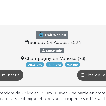
Trail running
Sunday 04 August 2024
Mountain
Champagny-en-Vanoise (73)
28.4 km
15.8 km
7.2 km
 m'inscris
Site de l
première de 28 km et 1860m D+ avec une partie en crète
parcours technique et une vue à couper le souffle sur 