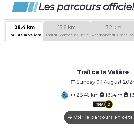
Les parcours officie
28.4 km
15.8 km
7.2 km
Trail de la Velière
Trail du Mont de la Guerre
Randonnee du Grand Be
Trail de la Velière
Sunday 04 August 202
28.46 km
1854 m
1
Voir le parcours en détai