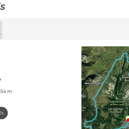
ls
c
4
854 m
ls