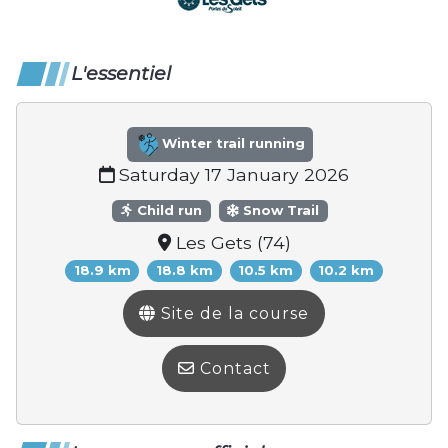
L'essentiel
Winter trail running
Saturday 17 January 2026
Child run
Snow Trail
Les Gets (74)
18.9 km
18.8 km
10.5 km
10.2 km
Site de la course
Contact