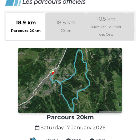
Les parcours officiels
10.5 km
18.9 km
18.8 km
1
10km Trail d'Hiver
Parcours 20km
20 km
Par
des Gets
Parcours 20km
Saturday 17 January 2026