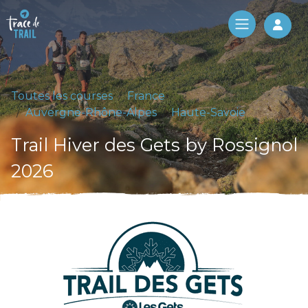
Log 
Toutes les courses
France
Auvergne-Rhône-Alpes
Haute-Savoie
Trail Hiver des Gets by Rossignol
2026