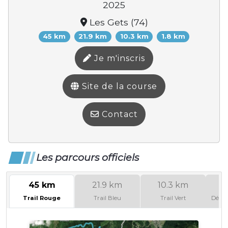
2025
Les Gets (74)
45 km
21.9 km
10.3 km
1.8 km
Je m'inscris
Site de la course
Contact
Les parcours officiels
45 km
21.9 km
10.3 km
Trail Rouge
Trail Bleu
Trail Vert
Défi 