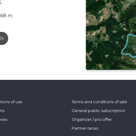
5
468 m
ls
tions of use
Terms and conditions of sale
ons
General public subscription
kies
Organizer / pro offer
Partner races