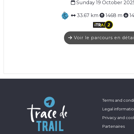
Sunday 19 October 202
33.67 km
1468 m
1
Voir le parcours en détai
Terms and condi
Legal informati
Privacy and coo
Partenaires