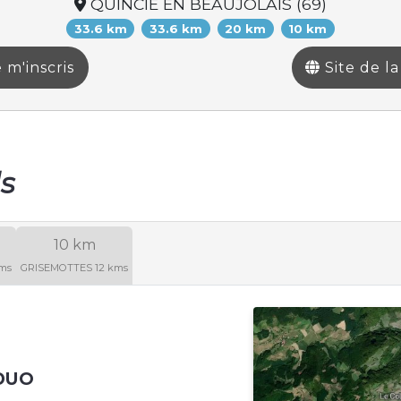
QUINCIE EN BEAUJOLAIS (69)
33.6 km
33.6 km
20 km
10 km
 m'inscris
Site de l
ls
10 km
ms
GRISEMOTTES 12 kms
DUO