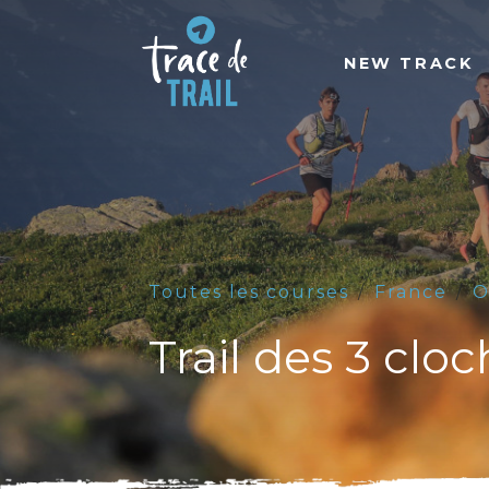
NEW TRACK
Toutes les courses
France
O
Trail des 3 clo