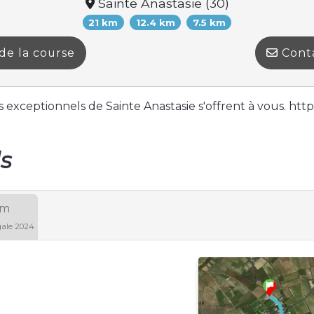
Sainte Anastasie (30)
21 km
12.4 km
7.5 km
de la course
Cont
exceptionnels de Sainte Anastasie s'offrent à vous. htt
ls
km
igale 2024