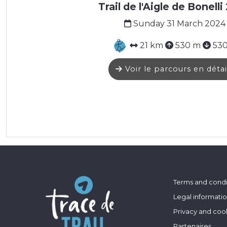
Trail de l'Aigle de Bonell
Sunday 31 March 2024
21 km
530 m
530
Voir le parcours en détai
Terms and condi
Legal informati
Privacy and coo
Partenaires