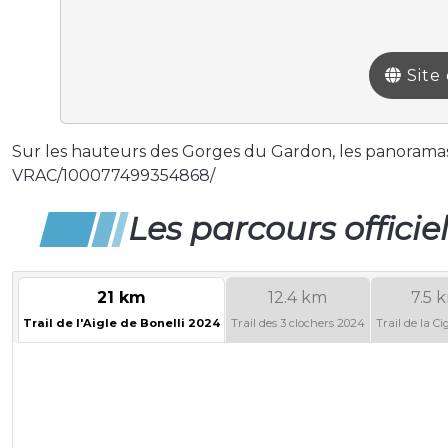
Site 
Sur les hauteurs des Gorges du Gardon, les panoramas 
VRAC/100077499354868/
Les parcours officie
21 km
12.4 km
7.5 
Trail de l'Aigle de Bonelli 2024
Trail des 3 clochers 2024
Trail de la C