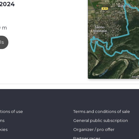
i 2024
 m
ls
tions of use
Terms and conditions of sale
ons
General public subscription
kies
Organizer / pro offer
Partner races