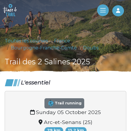
Log 
Toutes les courses
France
Bourgogne-Franche-Comté
Doubs
Trail des 2 Salines 2025
L'essentiel
Trail running
Sunday 05 October 2025
Arc-et-Senans (25)
29 km
13.2 km