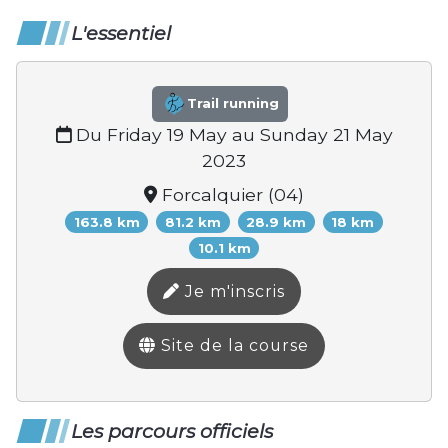
L'essentiel
Trail running
Du Friday 19 May au Sunday 21 May
2023
Forcalquier (04)
163.8 km
81.2 km
28.9 km
18 km
10.1 km
Je m'inscris
Site de la course
Les parcours officiels