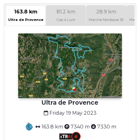
163.8 km
81.2 km
28.9 km
Ultra de Provence
Cap à Lure
Marche Nordique 30
March
Ultra de Provence
Friday 19 May 2023
163.8 km
7340 m
7330 m