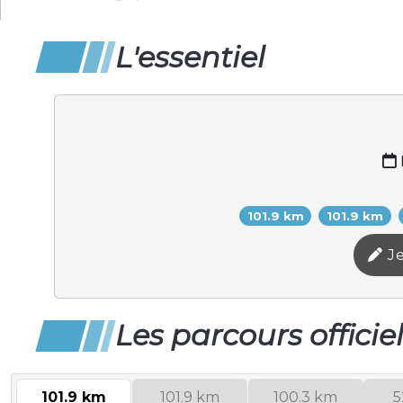
L'essentiel
101.9 km
101.9 km
Je
Les parcours officie
101.9 km
101.9 km
100.3 km
5