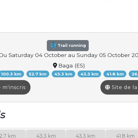
Trail running
Du Saturday 04 October au Sunday 05 October 2
Baga (ES)
100.3 km
52.7 km
43.3 km
43.3 km
41.8 km
26
 m'inscris
Site de l
ls
2.7 km
43.3 km
43.3 km
41.8 km