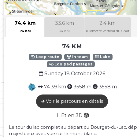
74.4 km
33.6 km
2.4 km
74 KM
34 KM
Kilomètre vertical du Chat
74 KM
Loop route
In team
Lake
Equiped passages
Sunday 18 October 2026
74.39 km
3558 m
3558 m
Voir le parcours en détails
Et en 3D
Le tour du lac complet au départ du Bourget-du-Lac, départ
majestueux avec vue sur le mont blanc.