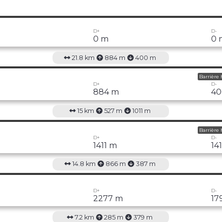
D+
D-
0 m
0 
21.8 km
884 m
400 m
Barrière 
D+
D-
m
884 m
40
15 km
527 m
1011 m
Barrière 
D+
D-
1411 m
14
14.8 km
866 m
387 m
D+
D-
2277 m
17
7.2 km
285 m
379 m