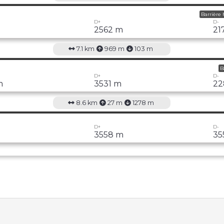
Barrière 
D+
D-
2562 m
21
7.1 km
969 m
103 m
B
D+
D-
m
3531 m
22
8.6 km
27 m
1278 m
D+
D-
3558 m
35