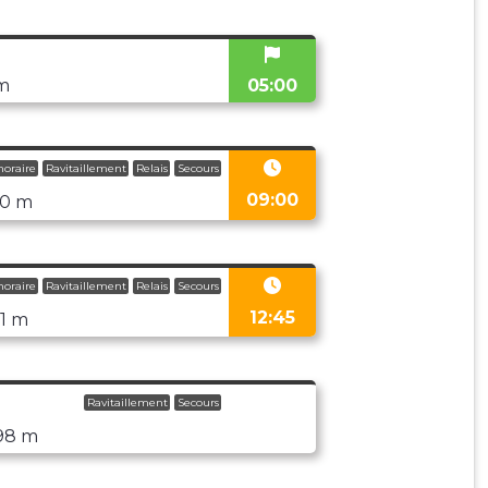
05:00
m
horaire
Ravitaillement
Relais
Secours
09:00
0 m
horaire
Ravitaillement
Relais
Secours
12:45
11 m
Ravitaillement
Secours
98 m