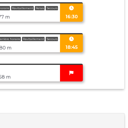
horaire
Ravitaillement
Relais
Secours
16:30
77 m
arrière horaire
Ravitaillement
Secours
18:45
80 m
58 m