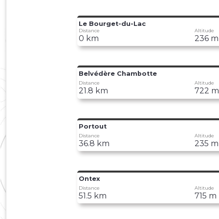
Le Bourget-du-Lac
Distance
Altitude
0 km
236 m
Belvédère Chambotte
Distance
Altitude
21.8 km
722 
Portout
Distance
Altitude
36.8 km
235 m
Ontex
Distance
Altitude
51.5 km
715 m