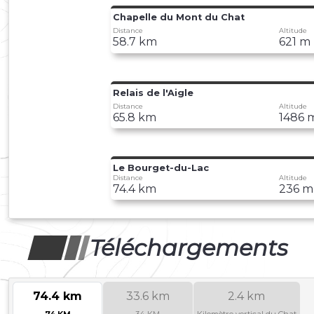
Chapelle du Mont du Chat
Distance
Altitude
58.7 km
621 m
Relais de l'Aigle
Distance
Altitude
65.8 km
1486 
Le Bourget-du-Lac
Distance
Altitude
74.4 km
236 m
Téléchargements
74.4 km
33.6 km
2.4 km
74 KM
34 KM
Kilomètre vertical du Chat