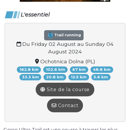
L'essentiel
Trail running
Du Friday 02 August au Sunday 04
August 2024
Ochotnica Dolna (PL)
162.8 km
102.6 km
67 km
48.8 km
33.3 km
20.8 km
12.5 km
5.6 km
Site de la course
Contact
Gorce Ultra-Trail est une course à travers les plus