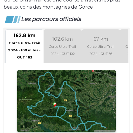
beaux coins des montagnes de Gorce
Les parcours officiels
162.8 km
102.6 km
67 km
4
Gorce Ultra-Trail
Gorce Ultra-Trail
Gorce Ultra-Trail
Gorc
2024 - 100 miles -
2024 - GUT 102
2024 - GUT 66
202
GUT 163