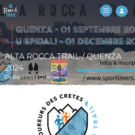
Log 
Toutes les courses
France
Corse
Corse-du-Sud
ALTA ROCCA TRAIL / QUENZA
2024
Da Bavedda a Quenza