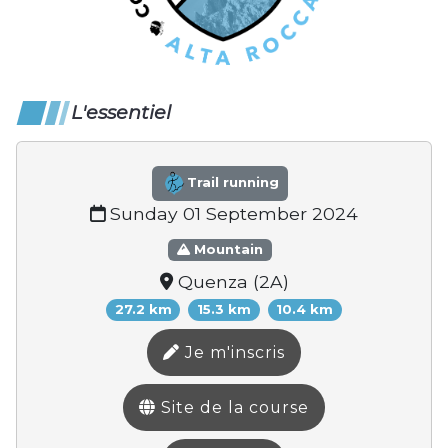
L'essentiel
Trail running
Sunday 01 September 2024
Mountain
Quenza (2A)
27.2 km
15.3 km
10.4 km
Je m'inscris
Site de la course