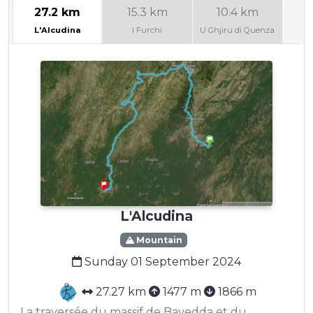
27.2 km
15.3 km
10.4 km
L'Alcudina
I Furchi
U Ghjiru di Quenza
L'Alcudina
Mountain
Sunday 01 September 2024
27.27 km
1477 m
1866 m
La traversée du massif de Bavedda et du