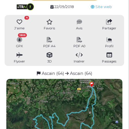
22/09/2018
Site web
4
J'aime
Favoris
Avis
Partager
1866
GPX
PDF A4
PDF A0
Profil
Flyover
3D
Insérer
Passages
Ascain (64)
Ascain (64)