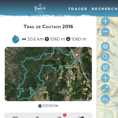
TRACER
RECHERCH
Trail de Coutach 2016
30.6 km
1060 m
1060 m
31/01/2016
1