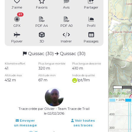
J'aime
Favoris
Avis
Partager
97
GPX
PDF A4
PDF A0
Profil
Flyover
3D
Insérer
Passages
Quissac (30)
Quissac (30)
Kilomètre effort
Plus longue montée
Plus longue descente
41
320 m
410 m
Altitude max
Altitude min
Indice de qualité
452 m
67 m
1pt/11m
1 : 2
0
50
Trace créée par Olivier - Team Trace de Trail
le 02/02/2016
Envoyer
Voir toutes
un message
ses traces