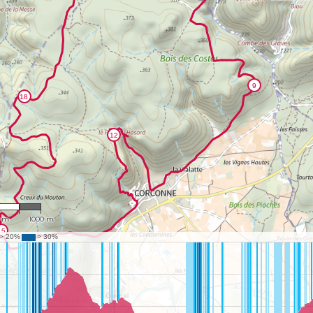
9,083
0 m
1000 m