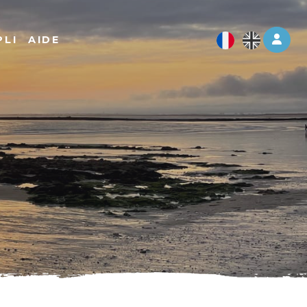
Log 
PLI
AIDE