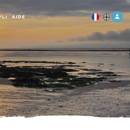
Log 
PLI
AIDE