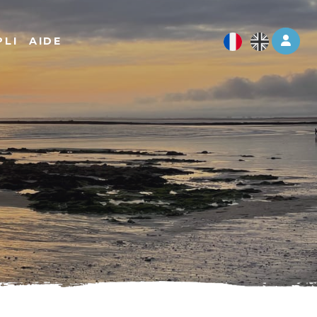
Log 
PLI
AIDE