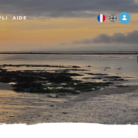
Log 
PLI
AIDE