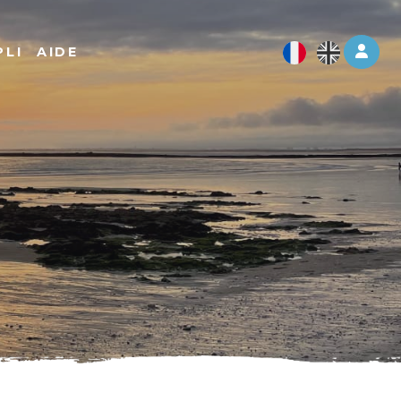
Log 
PLI
AIDE