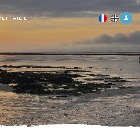
Log 
PLI
AIDE