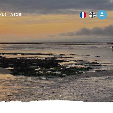
Log 
PLI
AIDE