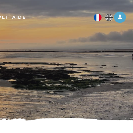
Log 
PLI
AIDE