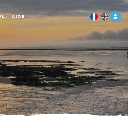
Log 
PLI
AIDE