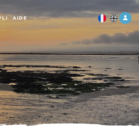
Log 
PLI
AIDE