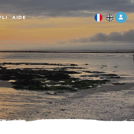
Log 
PLI
AIDE