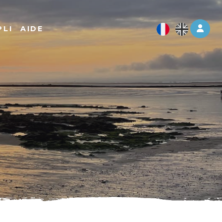
Log 
PLI
AIDE