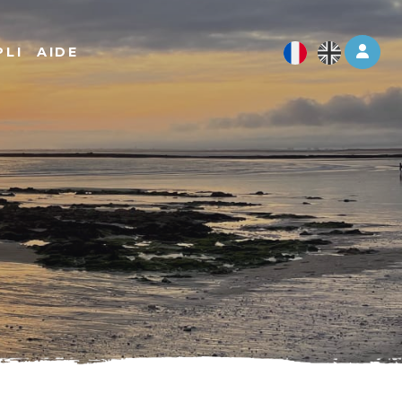
Log 
PLI
AIDE