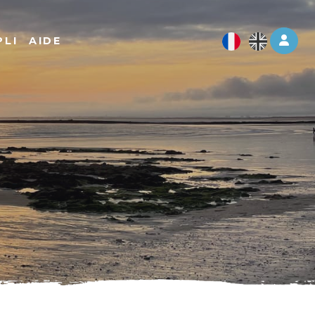
Log 
PLI
AIDE