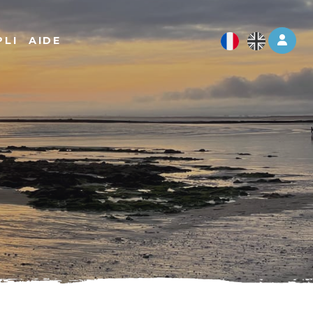
Log 
PLI
AIDE